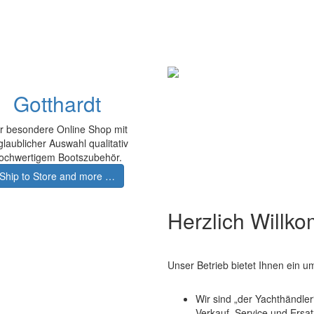
Gotthardt
r besondere Online Shop mit
laublicher Auswahl qualitativ
ochwertigem Bootszubehör.
Ship to Store and more …
Herzlich Willk
Unser Betrieb bietet Ihnen ein 
Wir sind „der Yachthändle
Verkauf, Service und Ersat