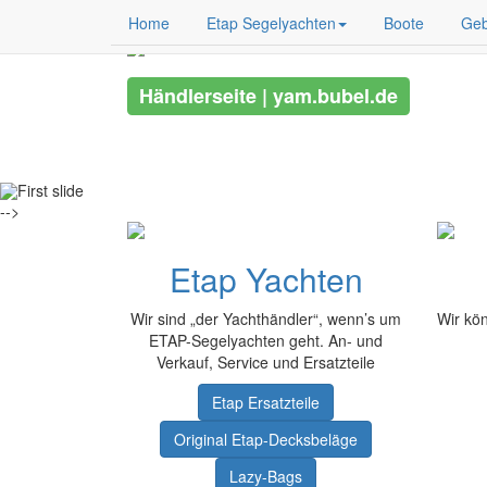
Home
Etap Segelyachten
Boote
Geb
Ihr le
Händlerseite | yam.bubel.de
-->
Etap Yachten
Wir sind „der Yachthändler“, wenn’s um
Wir kö
ETAP-Segelyachten geht. An- und
Verkauf, Service und Ersatzteile
Etap Ersatzteile
Original Etap-Decksbeläge
Lazy-Bags